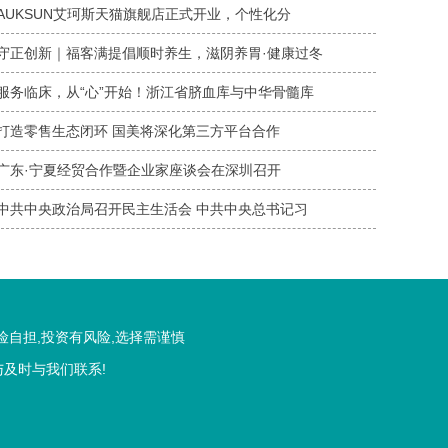
​AUKSUN艾珂斯天猫旗舰店正式开业，个性化分
守正创新｜福客满提倡顺时养生，滋阴养胃·健康过冬
服务临床，从“心”开始！浙江省脐血库与中华骨髓库
打造零售生态闭环 国美将深化第三方平台合作
广东·宁夏经贸合作暨企业家座谈会在深圳召开
中共中央政治局召开民主生活会 中共中央总书记习
险自担,投资有风险,选择需谨慎
与及时与我们联系!