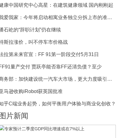
健康中国研究中心高星：在建筑健康领域 国内刚刚起
我爱我家：今年将启动相寓业务独立分拆上市的准备工
潘石屹的“辞职计划”仍在继续
特斯拉涨价，叫不停车市价格战
法拉第未来官宣：FF 91第一阶段交付5月31日
FF91量产交付 贾跃亭能否靠FF还清负债？至少
商务部：加快建设统一汽车大市场，更大力度吸引外资
亚马逊收购iRobot获英国批准
知乎C端业务起势，如何平衡用户体验与商业化创收？
图片新闻