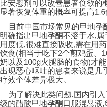
比安慰剂可以改善患者食欲的概
显著恢复体重的概率可提高1.6
目前中国市场常见的甲地孕
明确指出甲地孕酮不溶于水,属于B
用度低,很难直接吸收,需在用
饮食(相当于吃下2个煎鸡蛋、10
奶以及100g火腿肠的食物)才
出现恶心呕吐的患者来说是几乎
疗效个体差异极大。
为了解决此类问题,国内引
级的醋酸甲地孕酮口服混悬液,