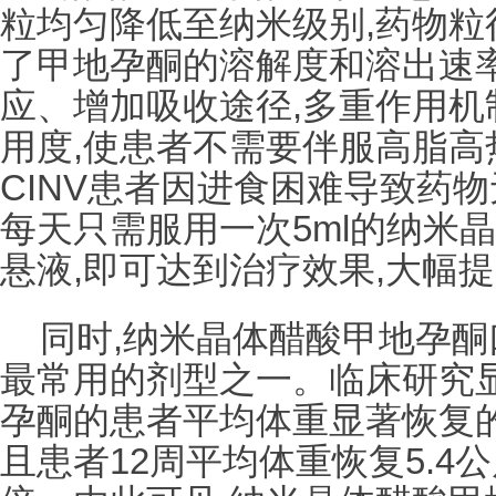
粒均匀降低至纳米级别,药物粒
了甲地孕酮的溶解度和溶出速
应、增加吸收途径,多重作用机
用度,使患者不需要伴服高脂高
CINV患者因进食困难导致药
每天只需服用一次5ml的纳米
悬液,即可达到治疗效果,大幅
同时,纳米晶体醋酸甲地孕
最常用的剂型之一。临床研究显
孕酮的患者平均体重显著恢复的
且患者12周平均体重恢复5.4公