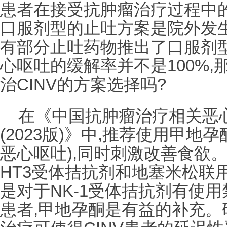
患者在接受抗肿瘤治疗过程中
口服剂型的止吐方案是院外发生
有部分止吐药物推出了口服剂型
心呕吐的缓解率并不是100%
治CINV的方案选择吗?
在《中国抗肿瘤治疗相关恶
(2023版)》中,推荐使用甲地孕
恶心呕吐),同时刺激改善食欲。
HT3受体拮抗剂和地塞米松联用
是对于NK-1受体拮抗剂有使
患者,甲地孕酮是有益的补充。